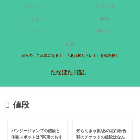
ジャニーズ
アイドル
エンタメ
趣味
レジャー
暮らし
恋愛
日々の「これ気になる！」「あれ知りたい！」を読み解く
たなぼた日記。
値段
バンジージャンプの値段と
知らなきゃ損!あの紅白歌合
体験スポットは?関東のおす
戦のチケットの値段はなん