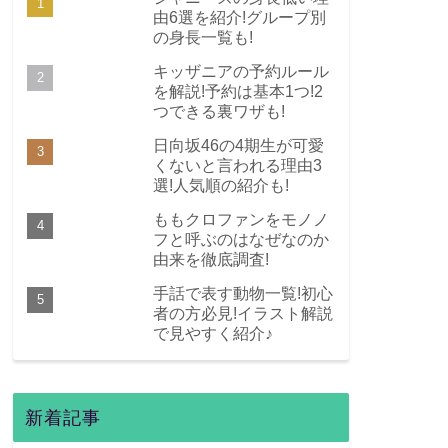
由6選を紹介!グループ別
の身長一覧も!
キッザニアの予約ルール
を解説!予約は基本1つ!2
つできる裏ワザも!
日向坂46の4期生が可愛
くないと言われる理由3
選!人気順の紹介も!
ももクロファンをモノノ
フと呼ぶのはなぜなのか
由来を徹底調査!
手話で表す動物一覧!初心
者の方必見!イラスト解説
で見やすく紹介♪
新着記事