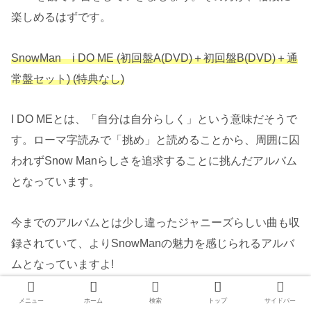
楽しめるはずです。
SnowMan
i DO ME (初回盤A(DVD)＋初回盤B(DVD)＋通
常盤セット) (特典なし)
I DO MEとは、「自分は自分らしく」という意味だそうで
す。ローマ字読みで「挑め」と読めることから、周囲に囚
われずSnow Manらしさを追求することに挑んだアルバム
となっています。
今までのアルバムとは少し違ったジャニーズらしい曲も収
録されていて、よりSnowManの魅力を感じられるアルバ
ムとなっていますよ!
メニュー
ホーム
検索
トップ
サイドバー