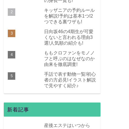
の身長一覧も!
キッザニアの予約ルール
を解説!予約は基本1つ!2
つできる裏ワザも!
日向坂46の4期生が可愛
くないと言われる理由3
選!人気順の紹介も!
ももクロファンをモノノ
フと呼ぶのはなぜなのか
由来を徹底調査!
手話で表す動物一覧!初心
者の方必見!イラスト解説
で見やすく紹介♪
新着記事
産後エステはいつから