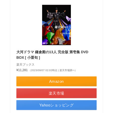
大河ドラマ 鎌倉殿の13人 完全版 第壱集 DVD
BOX [ 小栗旬 ]
楽天ブックス
¥11,281
（2023/09/07 02:02時点 | 楽天市場調べ）
Amazon
楽天市場
Yahooショッピング