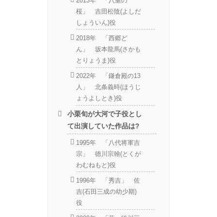
2013年 「八重の
桜」 吉田松陰(よしだ
しょういん)役
2018年 「西郷ど
ん」 坂本龍馬(さかも
とりょうま)役
2022年 「鎌倉殿の13
人」 北条義時(ほうじ
ょうよしとき)役
小栗旬が大河で子役とし
て出演していた作品は?
1995年 「八代将軍吉
宗」 徳川宗翰(とくが
わむねもと)役
1996年 「秀吉」 佐
吉(石田三成の幼少期)
役