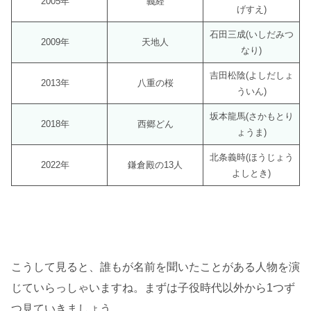
2005年
義経
げすえ)
石田三成(いしだみつ
2009年
天地人
なり)
吉田松陰(よしだしょ
2013年
八重の桜
ういん)
坂本龍馬(さかもとり
2018年
西郷どん
ょうま)
北条義時(ほうじょう
2022年
鎌倉殿の13人
よしとき)
こうして見ると、誰もが名前を聞いたことがある人物を演
じていらっしゃいますね。まずは子役時代以外から1つず
つ見ていきましょう。