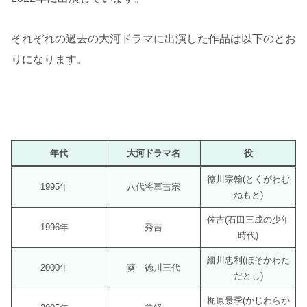
それぞれの過去の大河ドラマに出演した作品は以下のとお
りになります。
年代
大河ドラマ名
役
徳川宗翰(とくがわむ
1995年
八代将軍吉宗
ねもと)
佐吉(石田三成の少年
1996年
秀吉
時代)
細川忠利(ほそかわた
2000年
葵 徳川三代
だとし)
梶原景季(かじわらか