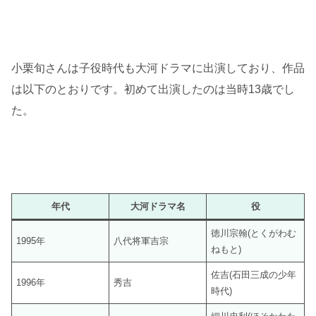
小栗旬さんは子役時代も大河ドラマに出演しており、作品
は以下のとおりです。初めて出演したのは当時13歳でし
た。
年代
大河ドラマ名
役
徳川宗翰(とくがわむ
1995年
八代将軍吉宗
ねもと)
佐吉(石田三成の少年
1996年
秀吉
時代)