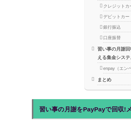
クレジットカ
デビットカー
銀行振込
口座振替
習い事の月謝回
える集金システ
enpay（エン
まとめ
習い事の月謝をPayPayで回収