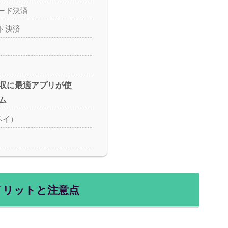
ード決済
ド決済
収に最適アプリが使
ム
ペイ）
!メリットと注意点