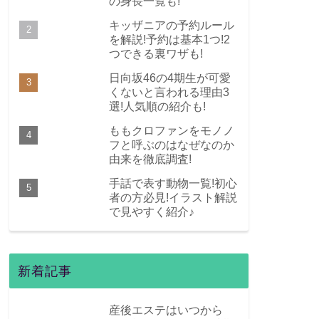
の身長一覧も!
キッザニアの予約ルール
を解説!予約は基本1つ!2
つできる裏ワザも!
日向坂46の4期生が可愛
くないと言われる理由3
選!人気順の紹介も!
ももクロファンをモノノ
フと呼ぶのはなぜなのか
由来を徹底調査!
手話で表す動物一覧!初心
者の方必見!イラスト解説
で見やすく紹介♪
新着記事
産後エステはいつから