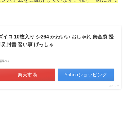
イロ 10枚入り シ264 かわいい おしゃれ 集金袋 授
領収 封書 習い事 げっしゃ
天市場調べ）
楽天市場
Yahooショッピング
ポチップ