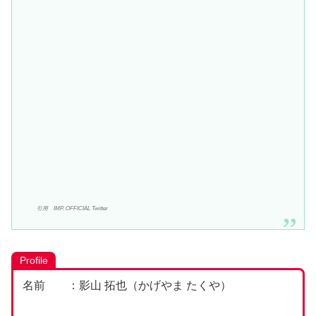
引用 IMP. OFFICIAL Twitter
Profile
名前 ：影山 拓也（かげやま たくや）