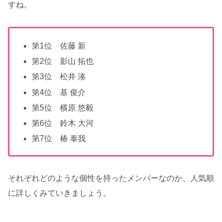
すね。
第1位 佐藤 新
第2位 影山 拓也
第3位 松井 湊
第4位 基 俊介
第5位 横原 悠毅
第6位 鈴木 大河
第7位 椿 泰我
それぞれどのような個性を持ったメンバーなのか、人気順
に詳しくみていきましょう。