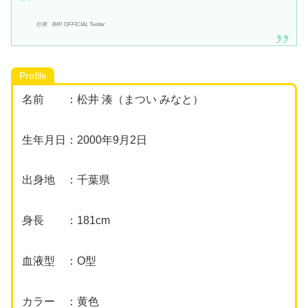
引用 IMP. OFFICIAL Twitter
Profile
名前 ：松井 湊（まつい みなと）
生年月日：2000年9月2日
出身地 ：千葉県
身長 ：181cm
血液型 ：O型
カラー ：黄色