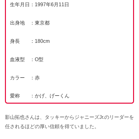
生年月日：1997年6月11日
出身地 ：東京都
身長 ：180cm
血液型 ：O型
カラー ：赤
愛称 ：かげ、げーくん
影山拓也さんは、タッキーからジャニーズJr.のリーダーを
任されるほどの厚い信頼を得ていました。